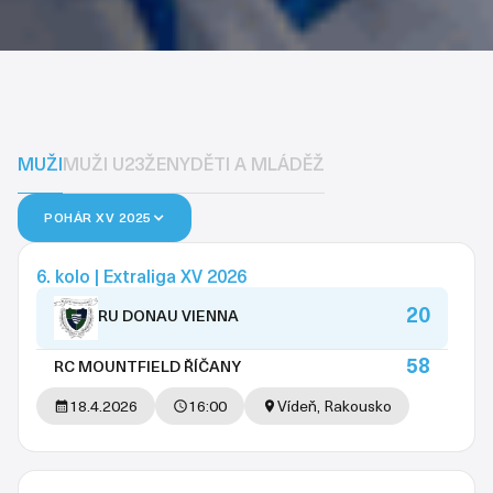
MUŽI
MUŽI U23
ŽENY
DĚTI A MLÁDĚŽ
POHÁR XV 2025
6. kolo | Extraliga XV 2026
20
RU DONAU VIENNA
58
RC MOUNTFIELD ŘÍČANY
18.4.2026
16:00
Vídeň, Rakousko