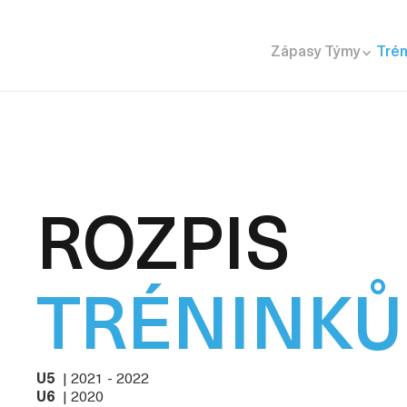
Zápasy
Týmy
Trén
ROZPIS
TRÉNINKŮ
U5
| 2021 - 2022
U6
| 2020