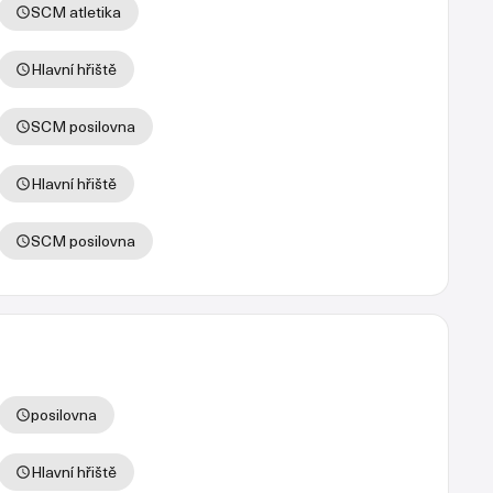
SCM atletika
Hlavní hřiště
SCM posilovna
Hlavní hřiště
SCM posilovna
posilovna
Hlavní hřiště