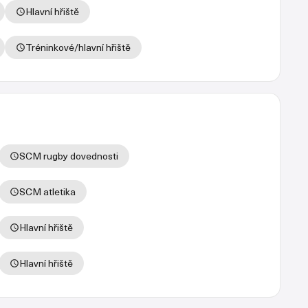
Hlavní hřiště
Tréninkové/hlavní hřiště
SCM rugby dovednosti
SCM atletika
Hlavní hřiště
Hlavní hřiště