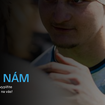
K NÁM
 vyplňte
 na vás!