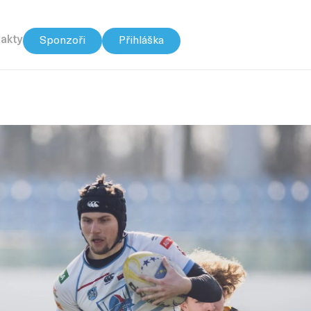
akty
Sponzoři
Přihláška