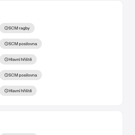
SCM ragby
SCM posilovna
Hlavní hřiště
SCM posilovna
Hlavní hřiště