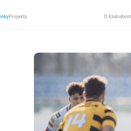
inky
Projekty
O Klubu
Kont