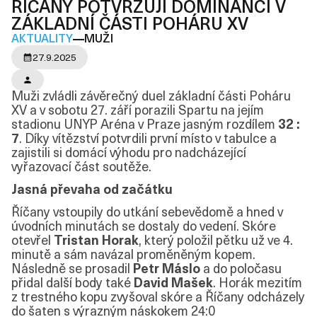
ŘÍČANY POTVRZUJÍ DOMINANCI V
ZÁKLADNÍ ČÁSTI POHÁRU XV
AKTUALITY
MUŽI
27.9.2025
Muži zvládli závěrečný duel základní části Poháru
XV a v sobotu 27. září porazili Spartu na jejím
stadionu UNYP Aréna v Praze jasným rozdílem
32 :
7
. Díky vítězství potvrdili první místo v tabulce a
zajistili si domácí výhodu pro nadcházející
vyřazovací část soutěže.
Jasná převaha od začátku
Říčany vstoupily do utkání sebevědomě a hned v
úvodních minutách se dostaly do vedení. Skóre
otevřel
Tristan Horak
, který položil pětku už ve 4.
minutě a sám navázal proměněným kopem.
Následně se prosadil
Petr Máslo
a do poločasu
přidal další body také
David Mašek
. Horák mezitím
z trestného kopu zvyšoval skóre a Říčany odcházely
do šaten s výrazným náskokem 24:0