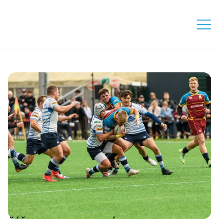
Zápasy
Týmy
Tréninky
Projekty
O Klubu
Pro trenéry
Kontakty
Sponzoři
Přihláška