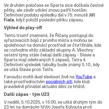
Ve druhém poločase se Sparta sice dočkala čestné
pětky, ale závěr utkání znovu patřil hostům.
Definitivní podobu výsledku dal v 75. minutě
Jiří
Fiala
, když položil poslední pětku zápasu.
Výhled do play-off
Tento triumf znamená, že Říčany postupují do
vyřazovacích bojů z prvního místa a mohou se
spolehnout na domácí prostředí ve čtvrtfinále, kde
se rozhodne vítěz základní skupiny A. Všechny
ostatní týmy stále čekají další zápasy - Slavie a
Sparta mají odehraných 5 zápasů, Tatra 4.
Definitivní výsledek tabulky bude známý 5.10., kdy
se utká Slavie proti Tatře.
Fanoušci mohli duel sledovat živě na
YouTube
a
také prostřednictvím
sociálních sítí
, kde klub
pravidelně přinášel aktuální dění ze hřiště.
Další zápas - tým U23
V neděli, 5.10.2025, v 15:00, se utká druhým tým do
23 let na domácím hřišti Josefa Kohouta proti