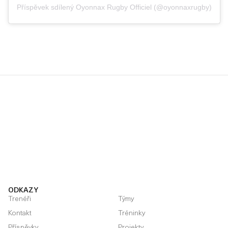
Příspěvek sdílený Oyonnax Rugby Officiel (@oyonnaxrugby)
ODKAZY
Trenéři
Týmy
Kontakt
Tréninky
Příspěvky
Projekty