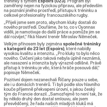
tréninky s týmem
Espoirs (U23)
. Program byl
zaměřený nejen na fyzickou přípravu, ale především
na poznání jiného prostředí, přístupu k tréninku a
celkové profesionality francouzského rugby.
„Přijeli jsme sem proto, abychom kluky dostali do
nového prostředí. Doufáme, že to, co v Oyonnax
viděli, je namotivuje do další práce a pomůže jim se
dál rozvíjet,“ říká hlavní trenér Miroslav Němeček.
Velkým přínosem byly zejména
společné tréninky
s kategorií do 23 let (Espoirs)
, které nabídly
vysokou kvalitu a intenzitu. „Pro kluky to bylo něco
nového. Cvičení jako taková nebyla úplně neznámá,
ale nasazení a intenzita byly výrazně odlišné. Právě
přístup k tréninku je věc, která hráče posouvá dál,“
popisuje Němeček.
Pozitivní dojem nezanechali Říčany pouze u sebe,
ale i u domácích trenérů. Ti byli podle slov hlavního
kouče příjemně překvapeni úrovní, s jakou český
tým do Francie dorazil. „Samozřejmě to není tak, že
by někdo druhý den dostal smlouvu, ale jsem
přesvědčený, že řada našich mladých kluků má