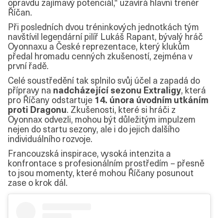
opravdu zajímavý potenciál,“ uzavírá hlavní trenér
Říčan.
Při posledních dvou tréninkových jednotkách tým
navštívil legendární pilíř Lukáš Rapant, bývalý hráč
Oyonnaxu a České reprezentace, který klukům
předal hromadu cenných zkušeností, zejména v
první řadě.
Celé soustředění tak splnilo svůj účel a zapadá do
přípravy na
nadcházející sezonu Extraligy
, která
pro Říčany odstartuje
14. února úvodním utkáním
proti Dragonu
. Zkušenosti, které si hráči z
Oyonnax odvezli, mohou být důležitým impulzem
nejen do startu sezony, ale i do jejich dalšího
individuálního rozvoje.
Francouzská inspirace, vysoká intenzita a
konfrontace s profesionálním prostředím – přesně
to jsou momenty, které mohou Říčany posunout
zase o krok dál.