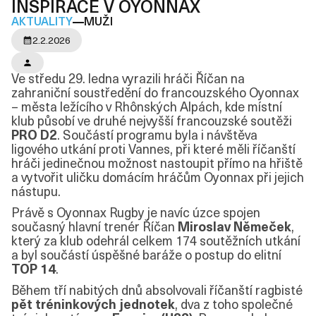
INSPIRACE V OYONNAX
AKTUALITY
MUŽI
2.2.2026
Ve středu 29. ledna vyrazili hráči Říčan na
zahraniční soustředění do francouzského Oyonnax
– města ležícího v Rhônských Alpách, kde místní
klub působí ve druhé nejvyšší francouzské soutěži
PRO D2
. Součástí programu byla i návštěva
ligového utkání proti Vannes, při které měli říčanští
hráči jedinečnou možnost nastoupit přímo na hřiště
a vytvořit uličku domácím hráčům Oyonnax při jejich
nástupu.
Právě s Oyonnax Rugby je navíc úzce spojen
současný hlavní trenér Říčan
Miroslav Němeček
,
který za klub odehrál celkem 174 soutěžních utkání
a byl součástí úspěšné baráže o postup do elitní
TOP 14
.
Během tří nabitých dnů absolvovali říčanští ragbisté
pět tréninkových jednotek
, dva z toho společné