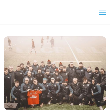
Zápasy
Týmy
Tréninky
Projekty
O Klubu
Pro trenéry
Kontakty
Sponzoři
Přihláška