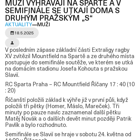
MUŽI VYHRÁVAJÍ NA SPARTĚ A V
SEMIFINÁLE SE UTKAJÍ DOMA S
DRUHÝM PRAŽSKÝM „S“
AKTUALITY
MUŽI
18.5.2025
V posledním zápase základní části Extraligy ragby
XV zvítězil Mountfield na Spartě a ze druhého místa
postupuje do semifinále soutěže, ve kterém se utká
na domácím stadionu Josefa Kohouta s pražskou
Slavií.
RC Sparta Praha – RC Mountfield Říčany 17 : 40 (10
: 20)
Říčanští položili základ k výhře již v první půli, když
položili tři pětky (Homer, Máslo, Mareček). Tři
minuty po pauze navíc zaznamenal další pětku
Matěj Novák a o dalších devět minut později Patrik
Pavlík a bylo rozhodnuto.
Semifinále se Slavií se hraje v sobotu 24. května od